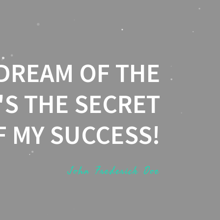
 DREAM OF THE
'S THE SECRET
F MY SUCCESS!
John Frederick Doe