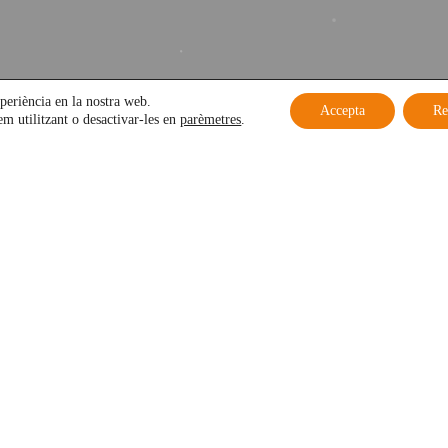
xperiència en la nostra web.
Accepta
Re
em utilitzant o desactivar-les en
parèmetres
.
S