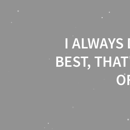
I ALWAYS
BEST, THAT
O