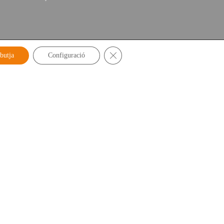
Tanca el bàner de galetes RGPD
butja
Configuració