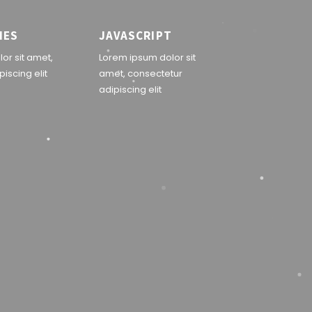
IES
JAVASCRIPT
or sit amet,
Lorem ipsum dolor sit
iscing elit
amet, consectetur
adipiscing elit