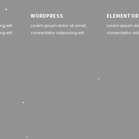
WORDPRESS
ELEMENTOR
g elit.
Lorem ipsum dolor sit amet,
Lorem ipsum dol
ng elit
consectetur adipiscing elit
consectetur adip