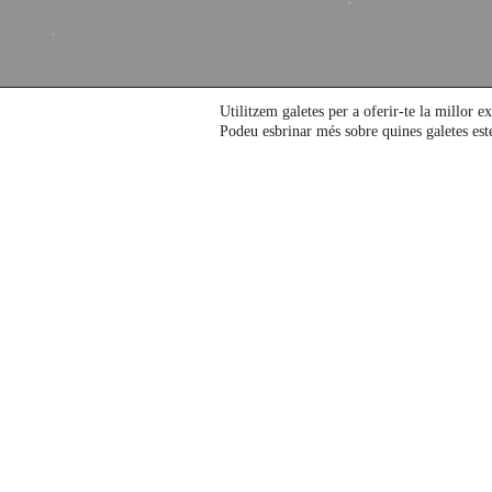
Utilitzem galetes per a oferir-te la millor e
Podeu esbrinar més sobre quines galetes est
LATEST PROJECT
No post found!